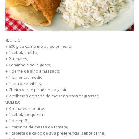
RECHEIO:
🔸600 g de carne moída de primeira;
🔸1 cebola média;
🔸2 tomates;
🔸Cominho e sal a gosto;
🔸1 dente de alho amassado;
🔸1 pimentão médio;
🔸1 lata de ervilhas;
🔸Cheiro verde picadinho a gosto;
🔸2 colheres de sopa de maizena para engrossar;
MOLHO:
🔸3 tomates maduros;
🔸1 cebola pequena;
🔸1 pimentão;
🔸1 caixinha de massa de tomate;
🔸1 tablete de caldo de sua preferência, sabor carne;