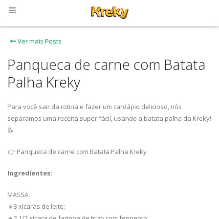
Ver mais Posts
Panqueca de carne com Batata
Palha Kreky
Para você sair da rotina e fazer um cardápio delicioso, nós
separamos uma receita super fácil, usando a batata palha da Kreky!
📝
👉 Panqueca de carne com Batata Palha Kreky
Ingredientes:
MASSA:
🔸3 xícaras de leite;
🔸2 1/2 xícara de farinha de trigo com fermento;