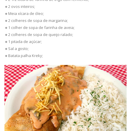
🔸2 ovos inteiros;
🔸Meia xícara de óleo;
🔸2 colheres de sopa de margarina;
🔸1 colher de sopa de farinha de aveia;
🔸2 colheres de sopa de queijo ralado;
🔸1 pitada de açúcar;
🔸Sal a gosto;
🔸Batata palha Kreky;